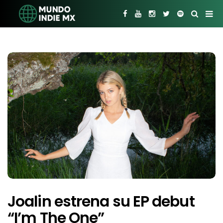
Joalin estrena su EP debut
“I’m The One”