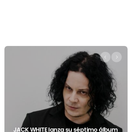
Levi’s® presenta a Belinda como 
 álbum
nueva embajadora para