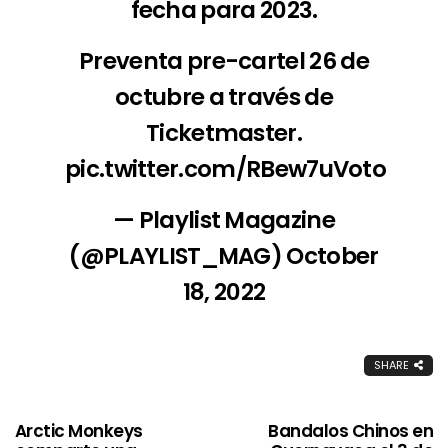
fecha para 2023.
Preventa pre-cartel 26 de
octubre a través de
Ticketmaster.
pic.twitter.com/RBew7uVoto
— Playlist Magazine
(@PLAYLIST_MAG)
October
18, 2022
SHARE
Arctic Monkeys
Bandalos Chinos en