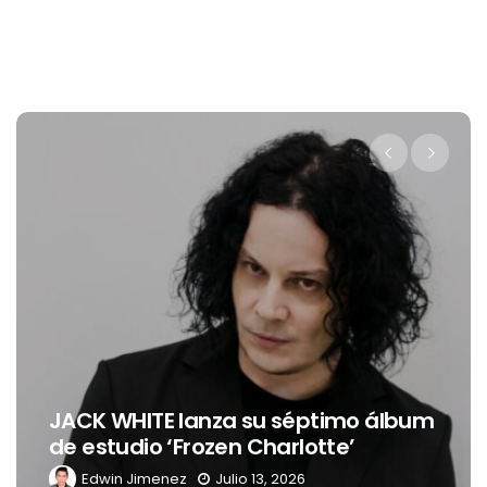
JACK WHITE lanza su séptimo álbum
de estudio ‘Frozen Charlotte’
Edwin Jimenez
Julio 13, 2026