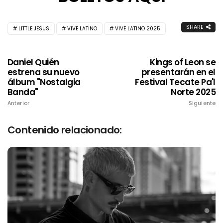
SHARE
LITTLE JESUS
VIVE LATINO
VIVE LATINO 2025
Daniel Quién
Kings of Leon se
estrena su nuevo
presentarán en el
álbum "Nostalgia
Festival Tecate Pa'l
Banda"
Norte 2025
Anterior
Siguiente
Contenido relacionado: