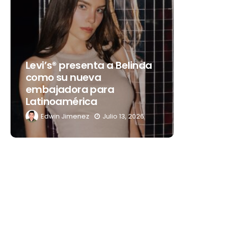
Destino
Levi’s® presenta a Belinda
gran c
como su nueva
que tr
embajadora para
noches 
Latinoamérica
Mérida
Edwin Jimenez
Julio 13, 2026
Edwin