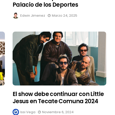
Palacio de los Deportes
Edwin Jimenez
Marzo 24, 2025
Suki Waterhouse estrena
su nuevo álbum
“Loveland”
Edwin Jimenez
Julio 13, 2026
El show debe continuar con Little
Jesus en Tecate Comuna 2024
Issi Vega
Noviembre 6, 2024