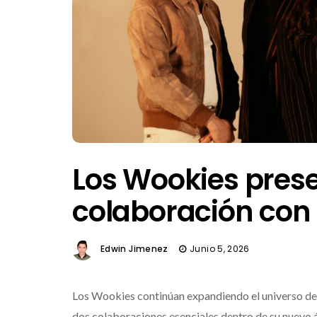
Los Wookies prese
colaboración con
Edwin Jimenez
Junio 5, 2026
Los Wookies continúan expandiendo el universo de 
dos colaboraciones esenciales dentro de su nuevo ál