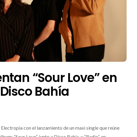
ntan “Sour Love” en
 Disco Bahía
Electropia con el lanzamiento de un maxi single que reúne
bum: “Sour Love”, junto a Disco Bahía, y “Radio”, en