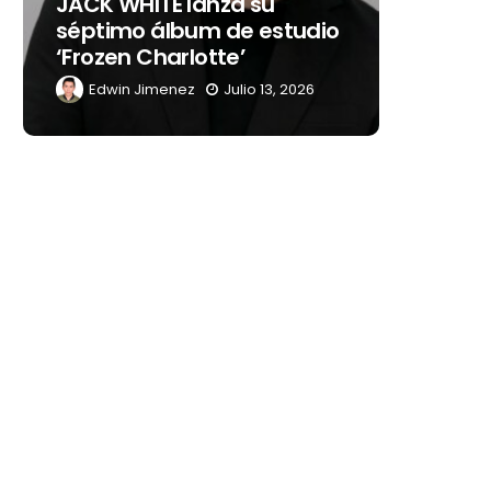
JACK WHITE lanza su
como s
séptimo álbum de estudio
embaja
‘Frozen Charlotte’
Latino
Edwin Jimenez
Julio 13, 2026
Edwin