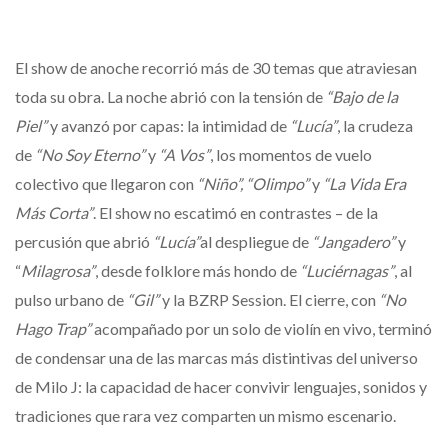
El show de anoche recorrió más de 30 temas que atraviesan
toda su obra. La noche abrió con la tensión de
“Bajo de la
Piel”
y avanzó por capas: la intimidad de
“Lucía”
, la crudeza
de
“No Soy Eterno”
y
“A Vos”
, los momentos de vuelo
colectivo que llegaron con
“Niño”, “Olimpo”
y
“La Vida Era
Más Corta”
. El show no escatimó en contrastes – de la
percusión que abrió
“Lucía”
al despliegue de
“Jangadero”
y
“
Milagrosa”
, desde folklore más hondo de
“Luciérnagas”
, al
pulso urbano de
“Gil”
y la BZRP Session. El cierre, con
“No
Hago Trap”
acompañado por un solo de violín en vivo, terminó
de condensar una de las marcas más distintivas del universo
de Milo J: la capacidad de hacer convivir lenguajes, sonidos y
tradiciones que rara vez comparten un mismo escenario.