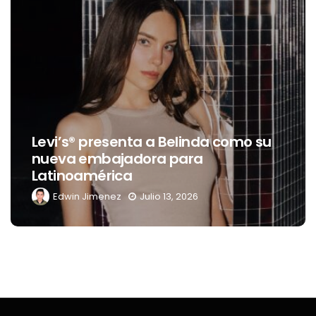
Levi’s® presenta a Belinda como su
nueva embajadora para
Latinoamérica
d
Edwin Jimenez
Julio 13, 2026