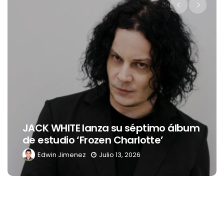
Levi’s® presenta a Belinda como su
nueva embajadora para
Latinoamérica
Edwin Jimenez
Julio 13, 2026