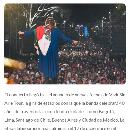
El concierto llegó tras el anuncio de nuevas fechas de
Vivir Sin
Aire Tour
, la gira de estadios con la que la banda celebrará 40
años de trayectoria recorriendo ciudades como Bogotá,
Lima, Santiago de Chile, Buenos Aires y Ciudad de México. La
etapa latinoamericana culminará el
17 de diciembre en el