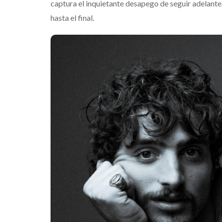
captura el inquietante desapego de seguir adelante e
hasta el final.
Destino Dos
gran celeb
que transf