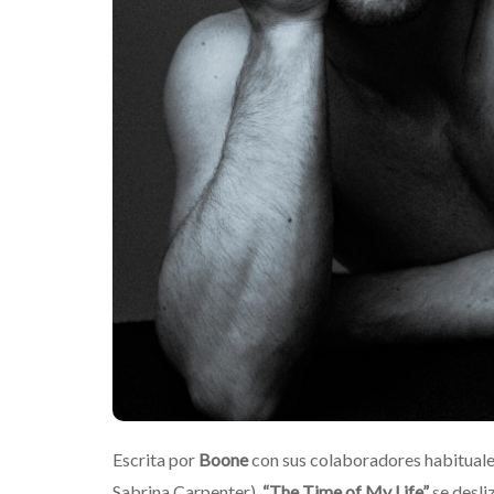
noches de B
Mérida
Edwin Jime
Escrita por
Boone
con sus colaboradores habitual
Sabrina Carpenter),
“The Time of My Life”
se desli