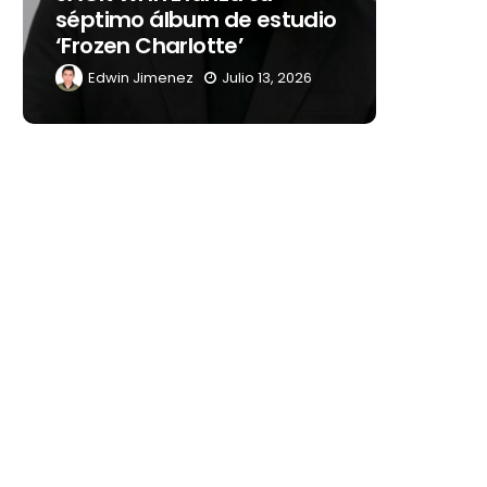
dio
embajadora para
noc
Latinoamérica
Mé
6
Edwin Jimenez
Julio 13, 2026