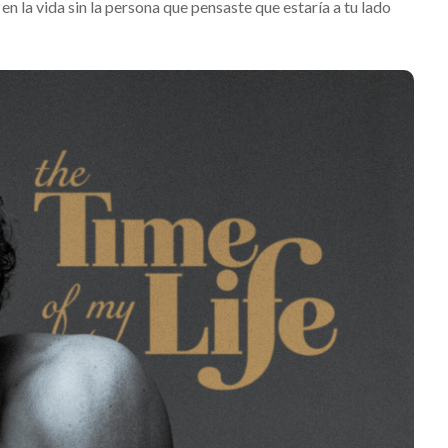
n la vida sin la persona que pensaste que estaría a tu lado
 Equis 2026: La
ración sonora
ormará las
JACK WHITE lanza su