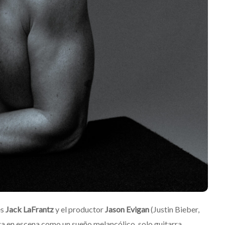
oca del Río y
séptimo álbum de estu
‘Frozen Charlotte’
nez
Julio 13, 2026
Edwin Jimenez
Julio 13, 202
es
Jack LaFrantz
y el productor
Jason Evigan
(Justin Bieber,
za en escena como un sueño melancólico, solo guitarra