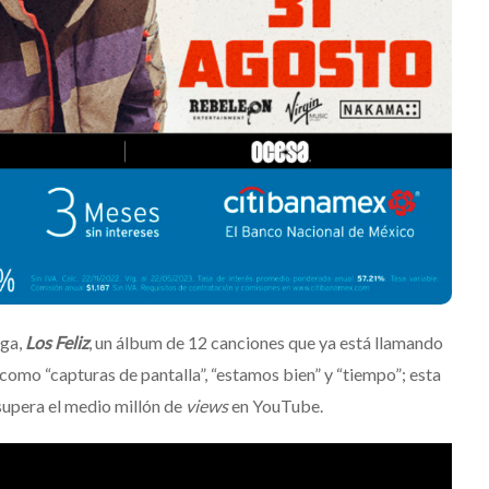
rá las
JACK WHITE lanza su
del Río y
séptimo álbum de estudio
‘Frozen Charlotte’
Julio 13, 2026
Edwin Jimenez
Julio 13, 2026
ega,
Los Feliz
, un álbum de 12 canciones que ya está llamando
como “capturas de pantalla”, “estamos bien” y “tiempo”; esta
 supera el medio millón de
views
en YouTube.