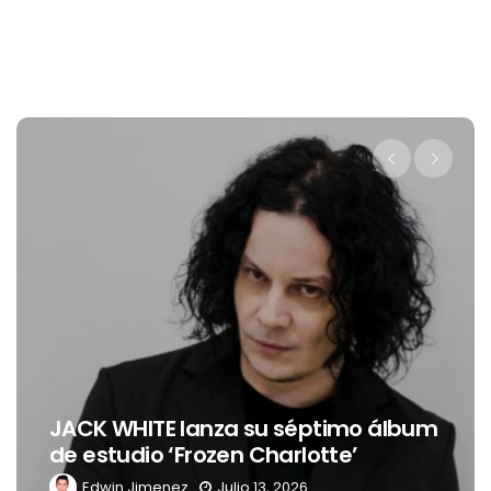
Levi’s® presenta a Belinda como su
nueva embajadora para
Latinoamérica
Edwin Jimenez
Julio 13, 2026