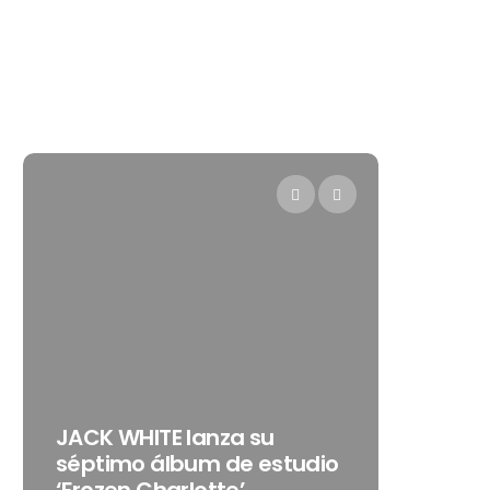
Levi’s®
JACK WHITE lanza su
como s
séptimo álbum de estudio
embaja