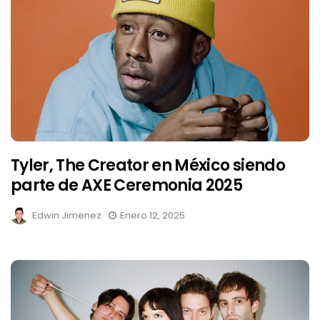
Tyler, The Creator en México siendo
parte de AXE Ceremonia 2025
Edwin Jimenez
Enero 12, 2025