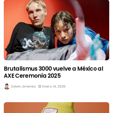
Brutalismus 3000 vuelve a México al
AXE Ceremonia 2025
Edwin Jimenez
Enero 14, 2025