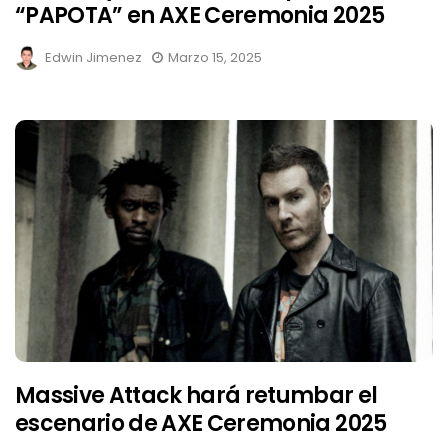
“PAPOTA” en AXE Ceremonia 2025
Edwin Jimenez
Marzo 15, 2025
Massive Attack hará retumbar el
escenario de AXE Ceremonia 2025