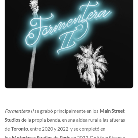
Formentera II
se grabó principalmente en los
Main Street
Studios
de la propia banda, en una aldea rural a las afueras
de
Toronto
, entre 2020 y 2022, y se completó en
los
Motorbass Studios
de
París
en 2023. De Main Street a