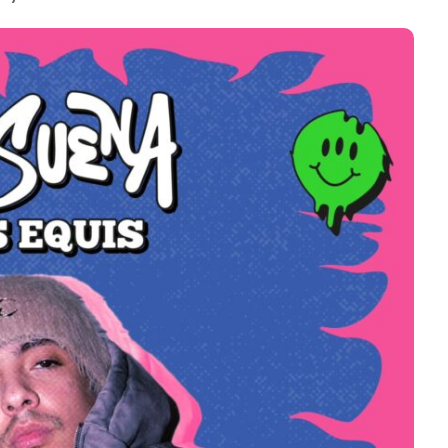
Dos Equis 2026: La
lebración sonora
nsformará las
JACK WHITE lanza su
e Boca del Río y
séptimo álbum de e