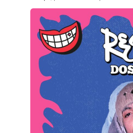
Destino 
gran ce
que tra
noches d