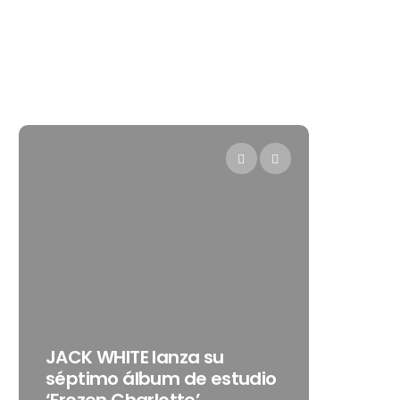
Levi’s® presenta a Belinda
como su nueva
studio
embajadora para