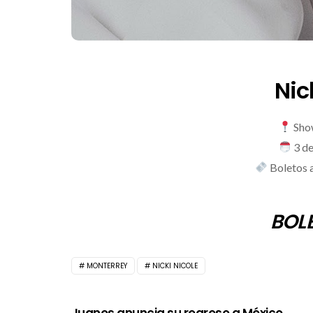
Nic
Sho
3 d
Boletos a
BOL
MONTERREY
NICKI NICOLE
Juanes anuncia su regreso a México