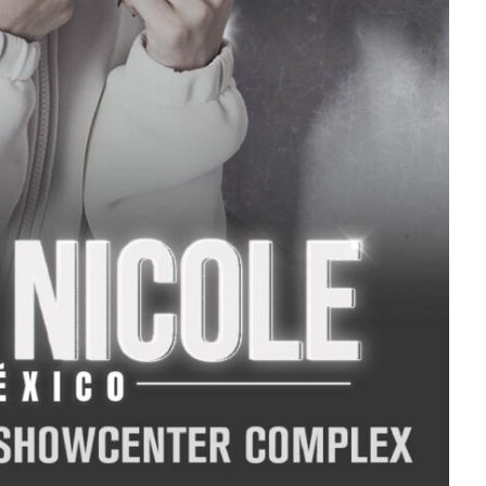
ará las
JACK WHITE lanza su
 del Río y
séptimo álbum de estudio
‘Frozen Charlotte’
Julio 13, 2026
Edwin Jimenez
Julio 13, 2026