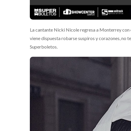
La cantante Nicki Nicole regresa a Monterrey con es
viene dispuesta robarse suspiros y corazones, no te
Superboletos.