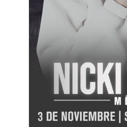
que transform
noches de Boca
Mérida
Edwin Jimenez