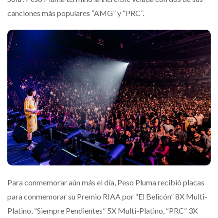
canciones más populares “AMG” y “PRC”.
Para conmemorar aún más el día, Peso Pluma recibió placas
para conmemorar su Premio RIAA por “El Belicón” 8X Multi-
Platino, “Siempre Pendientes” 5X Multi-Platino, “PRC” 3X