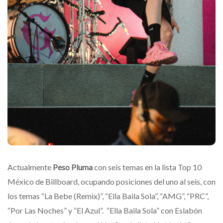
Actualmente
Peso Pluma
con seis temas en la lista Top 10
México de Billboard, ocupando posiciones del uno al seis, con
los temas “La Bebe (Remix)”, “Ella Baila Sola”, “AMG”, “PRC”,
“Por Las Noches” y “El Azul”. “Ella Baila Sola” con Eslabón