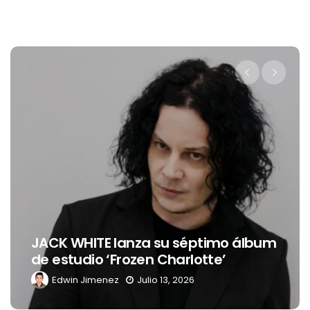
Levi’s® presenta a Belinda como su
nueva embajadora para
Latinoamérica
Edwin Jimenez
Julio 13, 2026