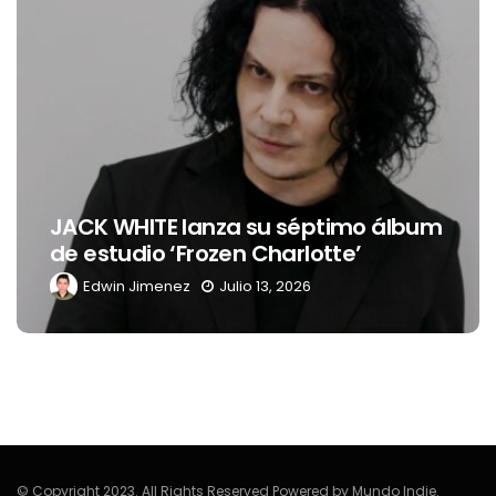
Levi’s® presenta a Belinda como
o álbum
nueva embajadora para
Latinoamérica
Edwin Jimenez
Julio 13, 2026
© Copyright 2023. All Rights Reserved Powered by Mundo Indie.