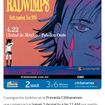
Consigue tus boletos en la
Preventa Citibanamex
,
que
comenzará el
jueves 2 de marzo a las 11 AM
por medio