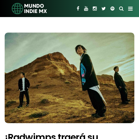
¡Radwimps traerá su