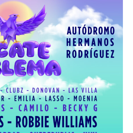
e estrena
como su nueva
m
embajadora para
Latinoamérica
Julio 13, 2026
Edwin Jimenez
Julio 13, 2026