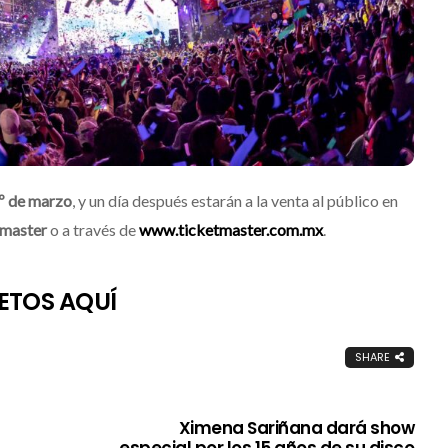
º de marzo
, y un día después estarán a la venta al público en
tmaster
o a través de
www.ticketmaster.com.mx
.
ETOS AQUÍ
SHARE
Ximena Sariñana dará show
especial por los 15 años de su disco