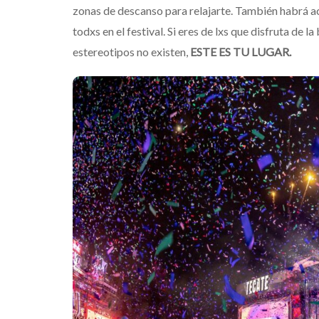
zonas de descanso para relajarte. También habrá a
todxs en el festival. Si eres de lxs que disfruta de 
estereotipos no existen,
ESTE ES TU LUGAR.