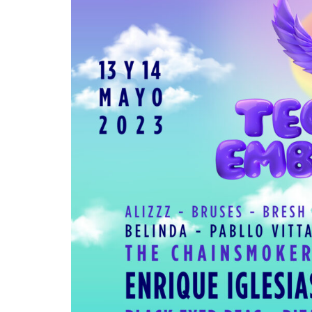
Suki Waterhous
su nuevo álbu
“Loveland”
Edwin Jimenez