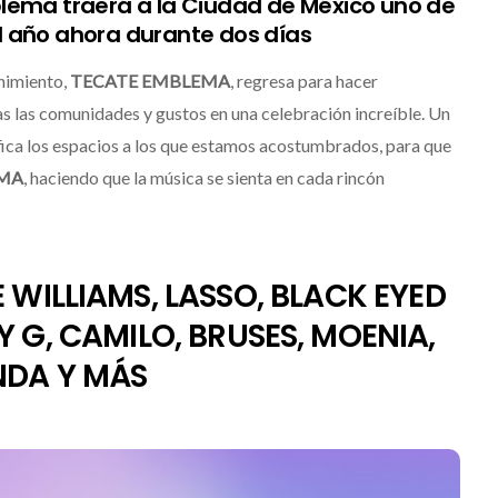
lema traerá a la Ciudad de México uno de
el año ahora durante dos días
enimiento,
TECATE EMBLEMA
, regresa para hacer
as las comunidades y gustos en una celebración increíble. Un
fica los espacios a los que estamos acostumbrados, para que
EMA
, haciendo que la música se sienta en cada rincón
E WILLIAMS, LASSO, BLACK EYED
Y G, CAMILO, BRUSES, MOENIA,
NDA Y MÁS
Levi’s® presenta a Belinda