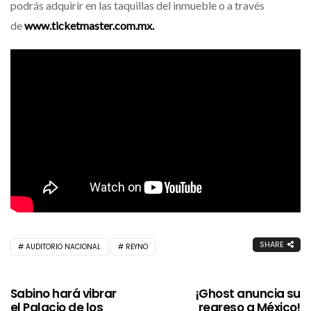
podrás adquirir en las taquillas del inmueble o a través
de
www.ticketmaster.com.mx.
SHARE
AUDITORIO NACIONAL
REYNO
Sabino hará vibrar
¡Ghost anuncia su
el Palacio de los
regreso a México!