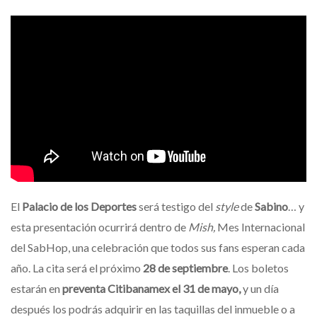
El
Palacio de los Deportes
será testigo del
style
de
Sabino
… y
esta presentación ocurrirá dentro de
Mish,
Mes Internacional
del SabHop, una celebración que todos sus fans esperan cada
año. La cita será el próximo
28 de septiembre
. Los boletos
estarán en
preventa Citibanamex el 31 de mayo,
y un día
después los podrás adquirir en las taquillas del inmueble o a