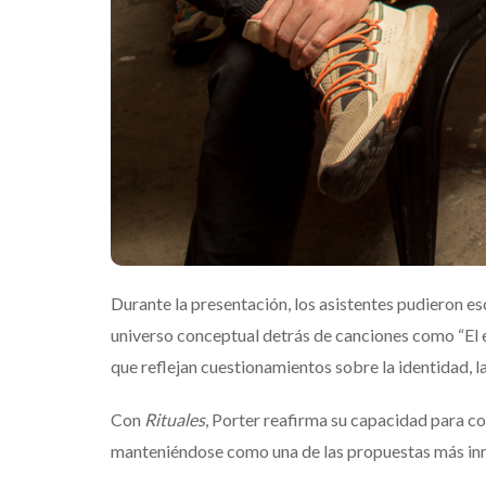
Destino Dos Equ
gran celebraci
que transforma
noches de Boca 
Mérida
Edwin Jimenez
Durante la presentación, los asistentes pudieron e
universo conceptual detrás de canciones como “El e
que reflejan cuestionamientos sobre la identidad, 
Con
Rituales
,
Porter
reafirma su capacidad para co
manteniéndose como una de las propuestas más inn