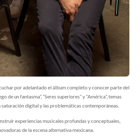
is 2026: La
ón sonora
rá las
JACK WHITE lanza su
del Río y
séptimo álbum de estudio
‘Frozen Charlotte’
Julio 13, 2026
Edwin Jimenez
Julio 13, 2026
scuchar por adelantado el álbum completo y conocer parte del
go de un fantasma”, “Seres superiores” y “América”, temas
la saturación digital y las problemáticas contemporáneas.
nstruir experiencias musicales profundas y conceptuales,
ovadoras de la escena alternativa mexicana.