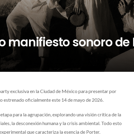
vo manifiesto sonoro de 
party exclusiva en la
Ciudad de México
para presentar por
ico estrenado oficialmente este 14 de mayo de 2026.
tapa para la agrupación, explorando una visión crítica de la
ales, la desconexión humana y la crisis ambiental. Todo esto
perimental que caracteriza la esencia de Porter.