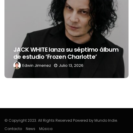
Levi’s® presenta a 
a su séptimo álbum
nueva embajadora 
n Charlotte’
Latinoamérica
lio 13, 2026
Edwin Jimenez
Julio 1
© Copyright 2023. All Rights Reserved Powered by Mundo Indie.
Contacto
News
Música