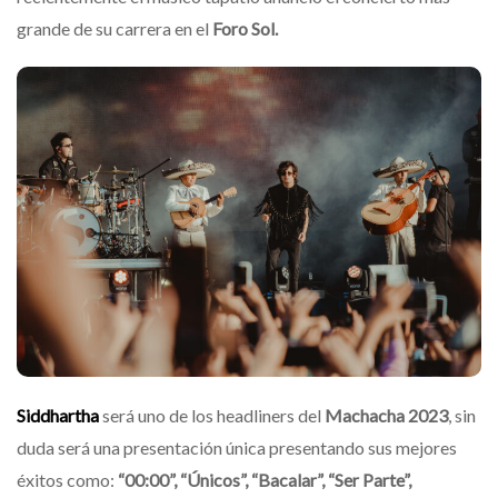
grande de su carrera en el
Foro Sol.
Siddhartha
será uno de los headliners del
Machacha 2023
, sin
duda será una presentación única presentando sus mejores
éxitos como:
“00:00”, “Únicos”, “Bacalar”, “Ser Parte”,