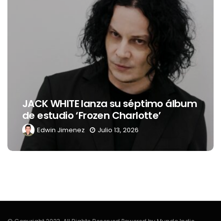
JACK WHITE lanza su séptimo álbum
de estudio ‘Frozen Charlotte’
Edwin Jimenez
Julio 13, 2026