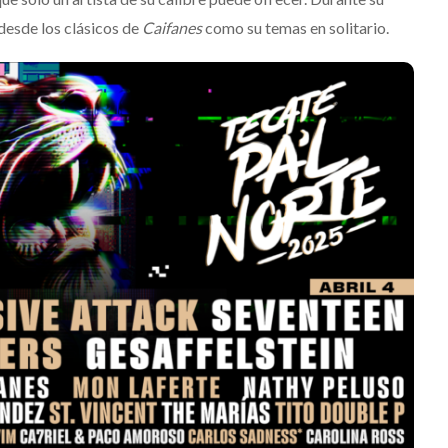
desde los clásicos de
Caifanes
como su temas en solitario.
Destino Dos Equis 2026: La
gran celebración sonora
que transformará las
noches de Boca del Río y