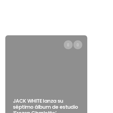
Levi’s®
JACK WHITE lanza su
como s
séptimo álbum de estudio
embaja