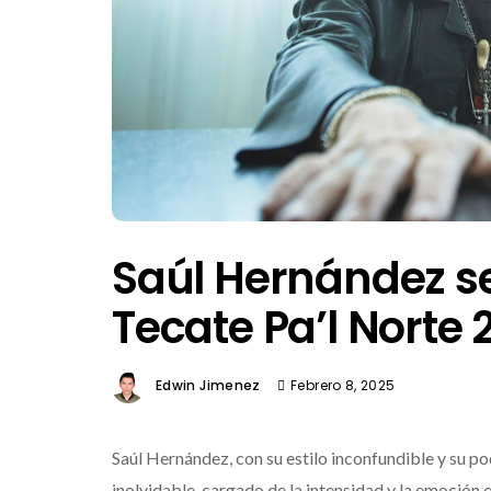
Saúl Hernández s
Tecate Pa’l Norte 
Edwin Jimenez
Febrero 8, 2025
Saúl Hernández, con su estilo inconfundible y su p
inolvidable, cargado de la intensidad y la emoción q