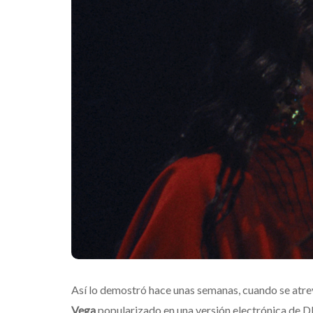
Mérida
Edwin Jimene
Así lo demostró hace unas semanas, cuando se atre
Vega
popularizado en una versión electrónica de 