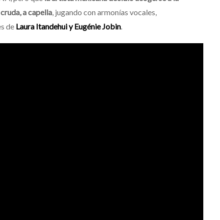
cruda, a capella
, jugando con armonías vocales,
es de
Laura Itandehui y Eugénie Jobin
.