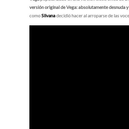
versión original de Vega: absolutamente desnuda y 
como
Silvana
decidió hacer al arroparse de las voc