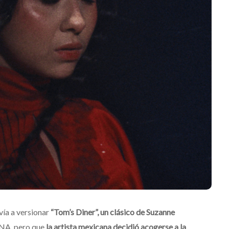
‘Frozen Charlotte’
z
Julio 13, 2026
Edwin Jimenez
Julio 13, 2026
vía a versionar
“Tom’s Diner”, un clásico de Suzanne
DNA, pero que
la artista mexicana decidió acogerse a la