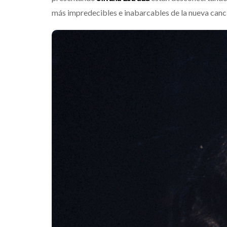
más impredecibles e inabarcables de la nueva canc
Destino Dos E
gran celebra
que transfor
noches de Bo