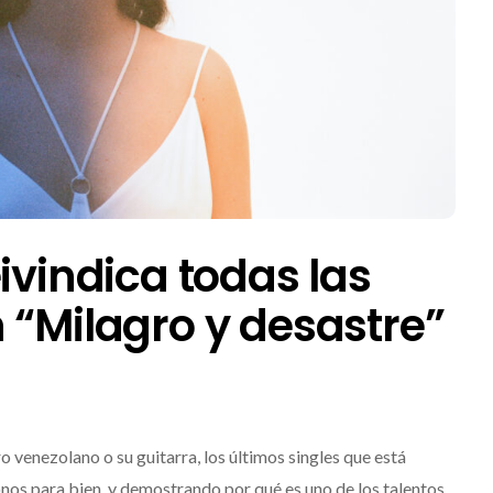
ivindica todas las
 “Milagro y desastre”
venezolano o su guitarra, los últimos singles que está
os para bien, y demostrando por qué es uno de los talentos