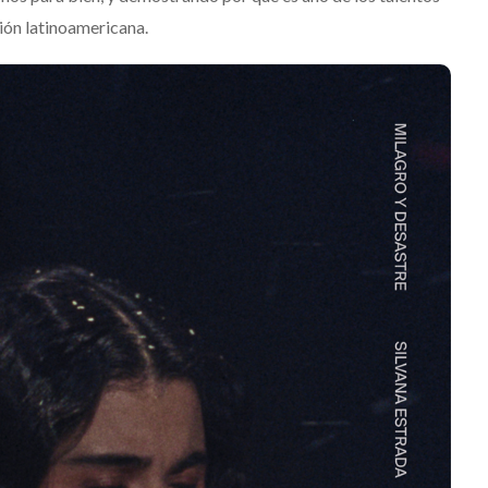
ión latinoamericana.
quis 2026: La
ción sonora
mará las
JACK WHITE lanza su
ca del Río y
séptimo álbum de estudi