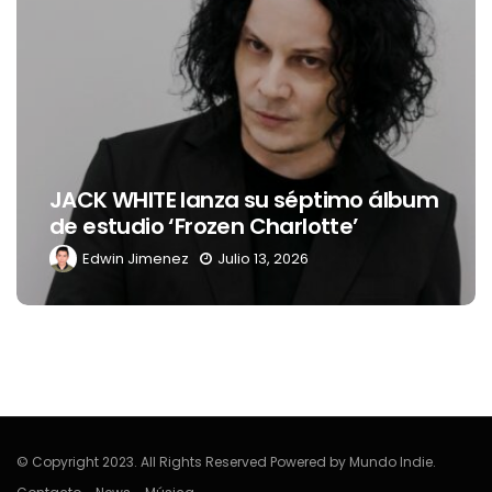
JACK WHITE lanza su séptimo álbum
de estudio ‘Frozen Charlotte’
Edwin Jimenez
Julio 13, 2026
© Copyright 2023. All Rights Reserved Powered by Mundo Indie.