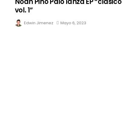
Noah Pino Palo lanza EP “clásico
vol. 1”
Edwin Jimenez
Mayo 6, 2023