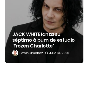
Levi’s®
JACK WHITE lanza su
como s
séptimo álbum de estudio
embaja
‘Frozen Charlotte’
Latino
Edwin Jimenez
Julio 13, 2026
Edwin