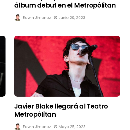
álbum debut en el Metropólitan
Edwin Jimenez
Junio 20, 2023
Destino Dos Equis 2026: La
gran celebración sonora
que transformará las
noches de Boca del Río y
Mérida
Edwin Jimenez
Julio 13, 2026
Javier Blake llegará al Teatro
Metropólitan
Edwin Jimenez
Mayo 25, 2023