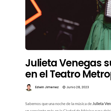
Julieta Venegas 
en el Teatro Metro
Edwin Jimenez
Junio 28, 2023
Sabemos que una noche de la música de
Julieta Ve
un concierto más en la Ciudad de México para delei