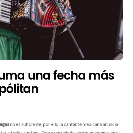
suma una fecha más
pólitan
negas
no es suficiente, por ello la cantante mexicana anuncia
tar a todos sus fans. Esta gran velada será nuevamente en el