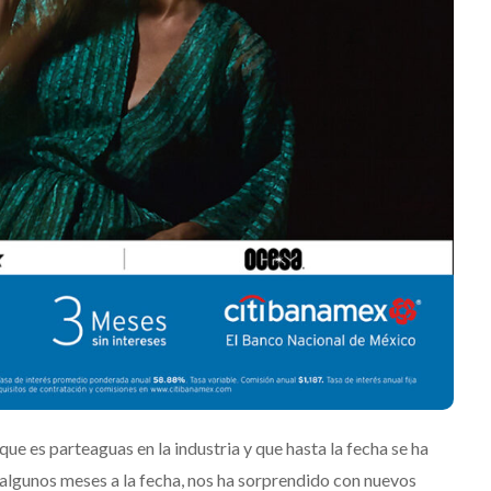
a
‘Frozen Charlotte’
n Jimenez
Julio 13, 2026
Edwin Jimenez
Julio 
que es parteaguas en la industria y que hasta la fecha se ha
algunos meses a la fecha, nos ha sorprendido con nuevos