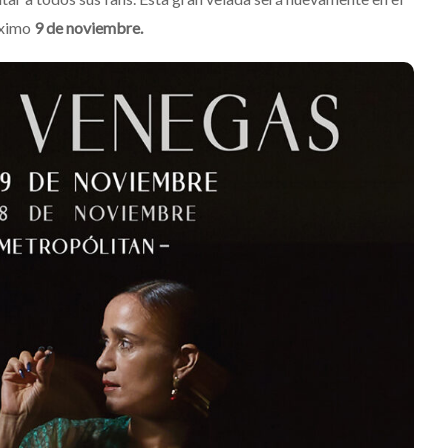
óximo
9 de noviembre.
o Dos Equis 2026: La
elebración sonora
ansformará las
JACK WHITE lanza s
 de Boca del Río y
séptimo álbum de 