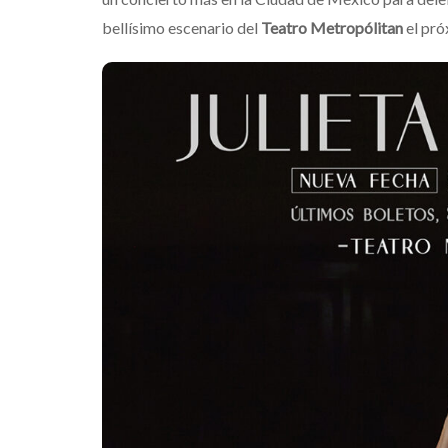
bellísimo escenario del
Teatro Metropólitan
el pr
Destin
gran c
que tr
noches