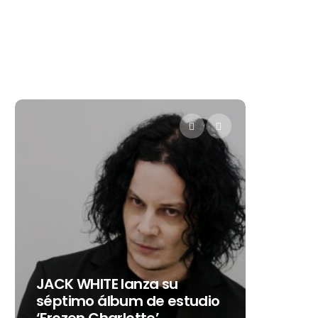
Levi’s® presenta a Belinda
u
como su nueva
estudio
embajadora para