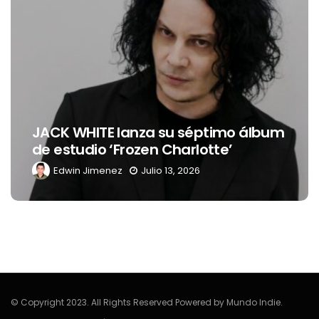
JACK WHITE lanza su séptimo álbum
de estudio ‘Frozen Charlotte’
Edwin Jimenez
Julio 13, 2026
© Copyright 2023. All Rights Reserved Powered by Mundo Indie.