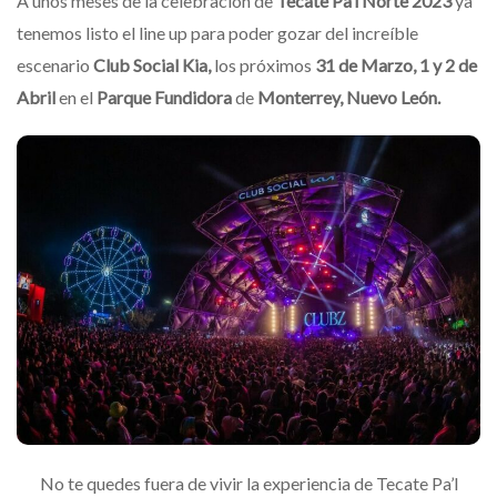
A unos meses de la celebración de
Tecate Pa’l Norte 2023
ya
tenemos listo el line up para poder gozar del increíble
escenario
Club Social Kia,
los próximos
31 de Marzo, 1 y 2 de
Abril
en el
Parque Fundidora
de
Monterrey, Nuevo León.
No te quedes fuera de vivir la experiencia de Tecate Pa’l