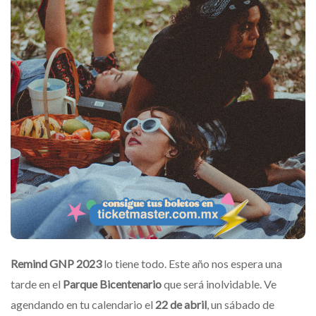
Remind GNP 2023
lo tiene todo. Este año nos espera una
tarde en el
Parque Bicentenario
que será inolvidable. Ve
agendando en tu calendario el
22 de abril
, un sábado de