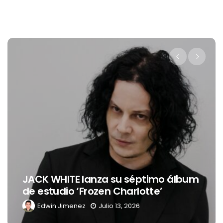
Levi’s® presenta a Belinda co
imo álbum
nueva embajadora para
e’
Latinoamérica
Edwin Jimenez
Julio 13, 2026