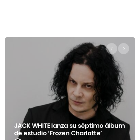
Levi’s® presenta a Beli
 séptimo álbum
nueva embajadora par
arlotte’
Latinoamérica