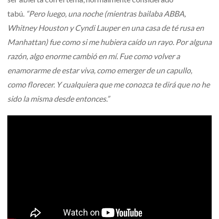
tabú.
“Pero luego, una noche (mientras bailaba ABBA,
Whitney Houston y Cyndi Lauper en una casa de té rusa en
Manhattan) fue como si me hubiera caído un rayo. Por alguna
razón, algo enorme cambió en mí. Fue como volver a
enamorarme de estar viva, como emerger de un capullo,
como florecer. Y cualquiera que me conozca te dirá que no he
sido la misma desde entonces.”