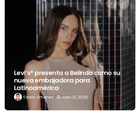
Destino Dos E
resenta a Belinda como su
celebración 
bajadora para
transformará
rica
del Río y Mér
enez
Julio 13, 2026
Edwin Jimenez