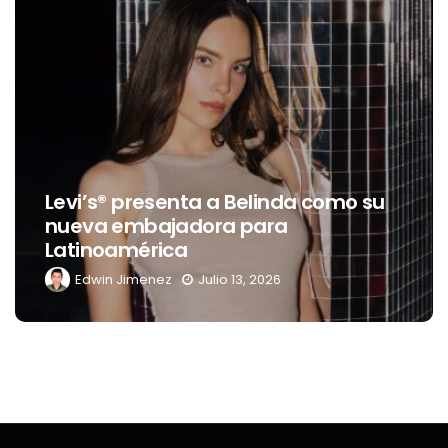
Destin
i’s® presenta a Belinda como su
celeb
eva embajadora para
trans
tinoamérica
del Rí
Edwin Jimenez
Julio 13, 2026
Edwi