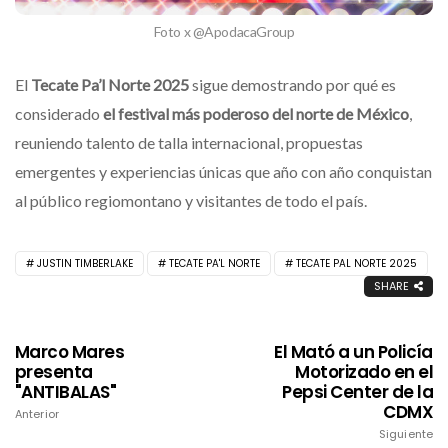
Foto x @ApodacaGroup
El
Tecate Pa’l Norte 2025
sigue demostrando por qué es
considerado
el festival más poderoso del norte de México
,
reuniendo talento de talla internacional, propuestas
emergentes y experiencias únicas que año con año conquistan
al público regiomontano y visitantes de todo el país.
JUSTIN TIMBERLAKE
TECATE PA'L NORTE
TECATE PAL NORTE 2025
SHARE
Marco Mares
El Mató a un Policía
presenta
Motorizado en el
"ANTIBALAS"
Pepsi Center de la
CDMX
Anterior
Siguiente