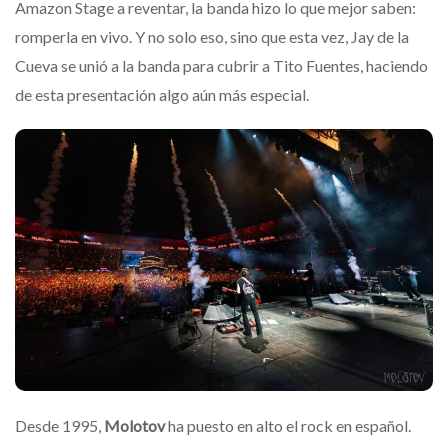
Amazon Stage a reventar, la banda hizo lo que mejor saben:
romperla en vivo. Y no solo eso, sino que esta vez, Jay de la
Cueva se unió a la banda para cubrir a Tito Fuentes, haciendo
de esta presentación algo aún más especial.
Desde 1995,
Molotov
ha puesto en alto el rock en español.