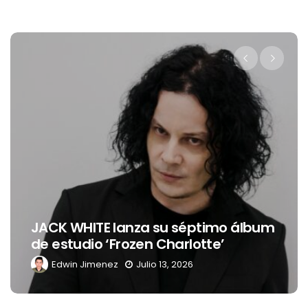
Levi’s® presenta a Belinda com
mo álbum
nueva embajadora para
’
Latinoamérica
Edwin Jimenez
Julio 13, 2026