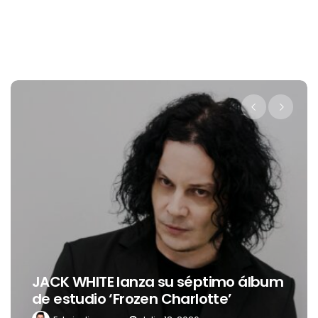
Levi’s® pres
E lanza su séptimo álbum
nueva embaj
 ‘Frozen Charlotte’
Latinoaméri