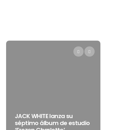
Levi’s® pres
JACK WHITE lanza su
como su nu
séptimo álbum de estudio
embajadora