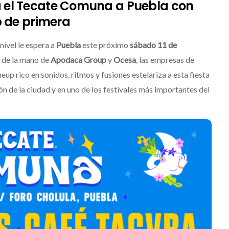
a el Tecate Comuna a Puebla con
p de primera
 nivel le espera a
Puebla
este próximo
sábado 11 de
, de la mano de
Apodaca Group
y
Ocesa
, las empresas de
up rico en sonidos, ritmos y fusiones estelariza a esta fiesta
́n de la ciudad y en uno de los festivales más importantes del
Destino Dos Equis 2026: La
gran celebración sonora
que transformará las
noches de Boca del Río y