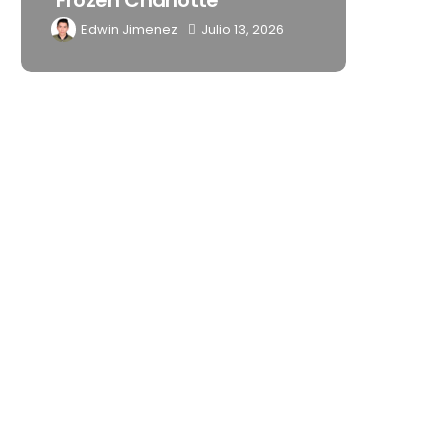
‘Frozen Charlotte’
Latinoamér
Edwin Jimenez
Julio 13, 2026
Edwin Jimen