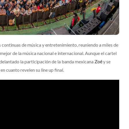
se estrena
como su nueva
m
embajadora para
Latinoamérica
Julio 13, 2026
Edwin Jimenez
Julio 13, 2026
continuas de música y entretenimiento, reuniendo a miles de
ejor de la música nacional e internacional. Aunque el cartel
 adelantado la participación de la banda mexicana
Zoé
y se
en cuanto revelen su line up final.