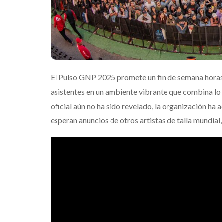
Suki Waterhou
su nuevo álbu
“Loveland”
Edwin Jimenez
El Pulso GNP 2025 promete un fin de semana horas 
asistentes en un ambiente vibrante que combina lo m
oficial aún no ha sido revelado, la organización ha
esperan anuncios de otros artistas de talla mundial, 