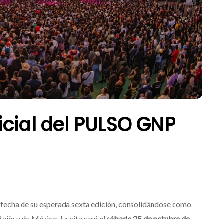
cial del PULSO GNP
a fecha de su esperada sexta edición, consolidándose como
ajío y de México. La cita será el
sábado 25 de octubre de