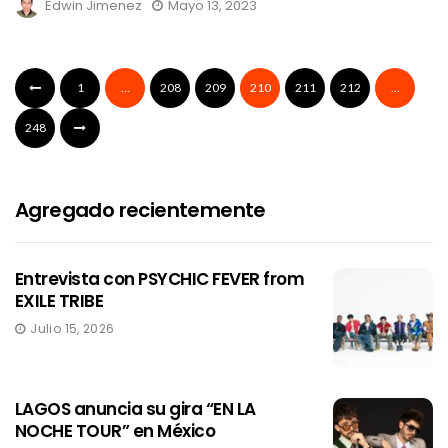
Edwin Jimenez
Mayo 13, 2023
1
…
208
209
210
211
212
…
248
Agregado recientemente
Entrevista con PSYCHIC FEVER from
EXILE TRIBE
Julio 15, 2026
LAGOS anuncia su gira “EN LA
NOCHE TOUR” en México