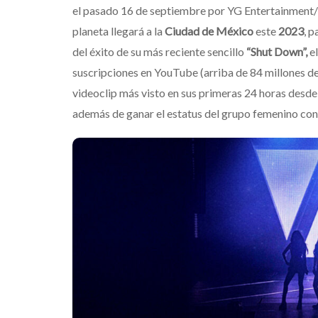
el pasado 16 de septiembre por YG Entertainment/I
planeta llegará a la
Ciudad de México
este
2023
,
pa
del éxito de su más reciente sencillo
“Shut Down”,
el
suscripciones en YouTube (arriba de 84 millones d
videoclip más visto en sus primeras 24 horas desde
además de ganar el estatus del grupo femenino con
Levi’s® present
ki Waterhouse estrena
como su nueva