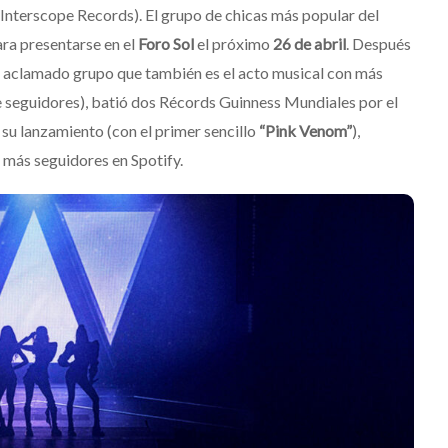
nterscope Records). El grupo de chicas más popular del
ra presentarse en el
Foro Sol
el próximo
26 de abril
. Después
 aclamado grupo que también es el acto musical con más
e seguidores), batió dos Récords Guinness Mundiales por el
 su lanzamiento (con el primer sencillo
“Pink Venom”
),
 más seguidores en Spotify.
Destino Dos Equis 2026: La
a a Belinda
gran celebración sonora
que transformará las