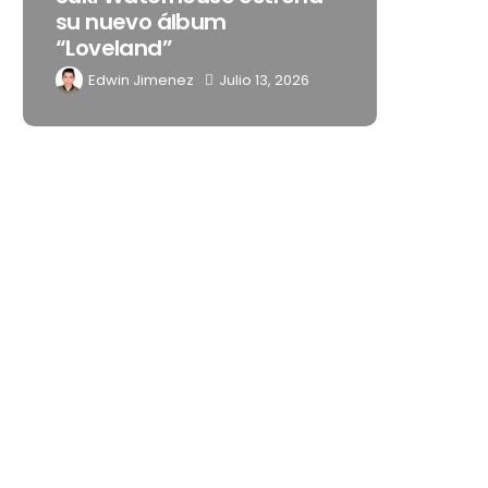
su nuevo álbum
embaja
“Loveland”
Latino
Edwin Jimenez
Julio 13, 2026
Edwin