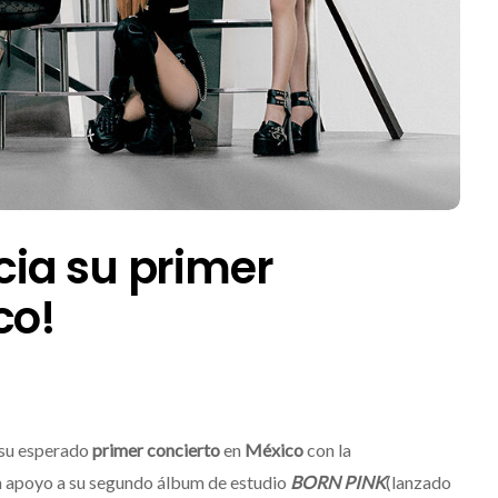
ia su primer
co!
 su esperado
primer concierto
en
México
con la
 apoyo a su segundo álbum de estudio
BORN PINK
(lanzado